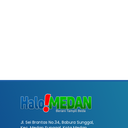
Jl. Sei Brantas No.34, Babura Sunggal,
Kec. Medan Sunggal, Kota Medan,