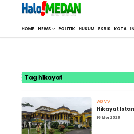
HOME
NEWS
POLITIK
HUKUM
EKBIS
KOTA
I
Tag hikayat
WISATA
Hikayat Ist
16 Mei 2026