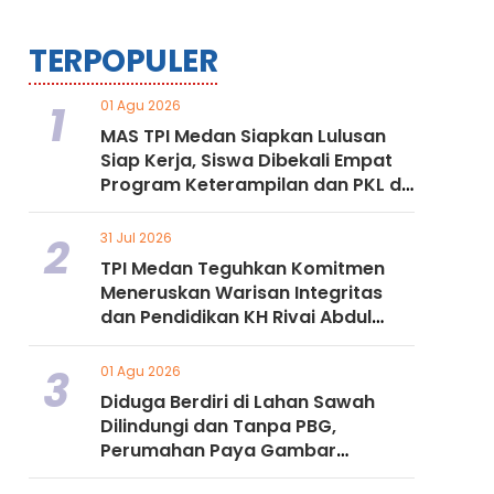
TERPOPULER
1
01 Agu 2026
MAS TPI Medan Siapkan Lulusan
Siap Kerja, Siswa Dibekali Empat
Program Keterampilan dan PKL di
Dunia Industri
2
31 Jul 2026
TPI Medan Teguhkan Komitmen
Meneruskan Warisan Integritas
dan Pendidikan KH Rivai Abdul
Manap Nasution
3
01 Agu 2026
Diduga Berdiri di Lahan Sawah
Dilindungi dan Tanpa PBG,
Perumahan Paya Gambar
Residence Jadi Sorotan