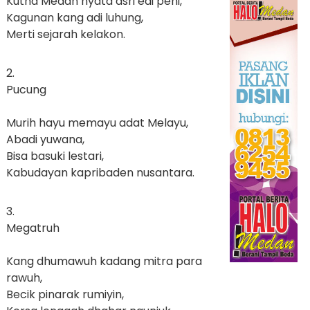
Kutha Medan nyata asri edi peni,
Kagunan kang adi luhung,
Merti sejarah kelakon.
2.
Pucung
Murih hayu memayu adat Melayu,
Abadi yuwana,
Bisa basuki lestari,
Kabudayan kapribaden nusantara.
3.
Megatruh
Kang dhumawuh kadang mitra para
rawuh,
Becik pinarak rumiyin,