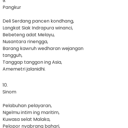
9.
Pangkur
Deli Serdang pancen kondhang,
Langkat Siak Indrapura winanci,
Bebeteng adat Melayu,
Nusantara rinengga,
Barang kawruh wedharan wejangan
tangguh,
Tanggap tanggon ing Asia,
Amemetri jalanidhi.
10.
Sinom
Pelabuhan pelayaran,
Ngelmu intim ing maritim,
Kuwasa selat Malaka,
Pelopor nyabrang bahari,