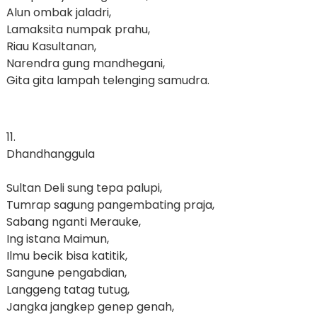
Alun ombak jaladri,
Lamaksita numpak prahu,
Riau Kasultanan,
Narendra gung mandhegani,
Gita gita lampah telenging samudra.
11.
Dhandhanggula
Sultan Deli sung tepa palupi,
Tumrap sagung pangembating praja,
Sabang nganti Merauke,
Ing istana Maimun,
Ilmu becik bisa katitik,
Sangune pengabdian,
Langgeng tatag tutug,
Jangka jangkep genep genah,