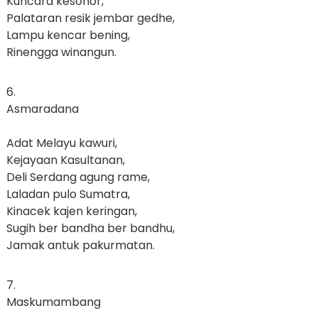
Kuncara kesohor,
Palataran resik jembar gedhe,
Lampu kencar bening,
Rinengga winangun.
6.
Asmaradana
Adat Melayu kawuri,
Kejayaan Kasultanan,
Deli Serdang agung rame,
Laladan pulo Sumatra,
Kinacek kajen keringan,
Sugih ber bandha ber bandhu,
Jamak antuk pakurmatan.
7.
Maskumambang