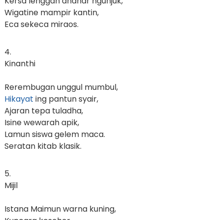
Kersa lenggah dhahar ngunjuk,
Wigatine mampir kantin,
Eca sekeca miraos.
4.
Kinanthi
Rerembugan unggul mumbul,
Hikayat
ing pantun syair,
Ajaran tepa tuladha,
Isine wewarah apik,
Lamun siswa gelem maca.
Seratan kitab klasik.
5.
Mijil
Istana Maimun warna kuning,