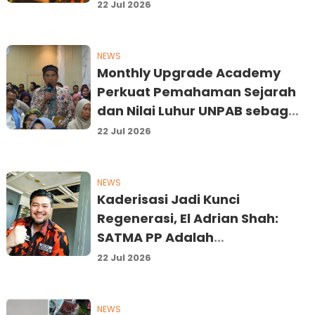
Ijeck Tekankan Integritas dan
22 Jul 2026
Perang Melawan Narkoba
NEWS
Monthly Upgrade Academy
Perkuat Pemahaman Sejarah
dan Nilai Luhur UNPAB sebagai
Fondasi Kemajuan Institusi
22 Jul 2026
NEWS
Kaderisasi Jadi Kunci
Regenerasi, El Adrian Shah:
SATMA PP Adalah
Laboratorium Pemimpin Masa
22 Jul 2026
Depan Pemuda Pancasila
NEWS