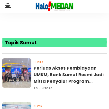
Topik Sumut
BERITA
Perluas Akses Pembiayaan
UMKM, Bank Sumut Resmi Jadi
Mitra Penyalur Program
Subsidi Bunga/Margin 0 Persen
25 Jul 2026
Pemko Batam
NEWS