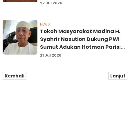
Irwan Ritonga, M.Si
22 Jul 2026
NEWS
Tokoh Masyarakat Madina H.
Syahrir Nasution Dukung PWI
Sumut Adukan Hotman Paris:
Jangan Rendahkan Martabat
21 Jul 2026
Wartawan
Kembali
Lanjut