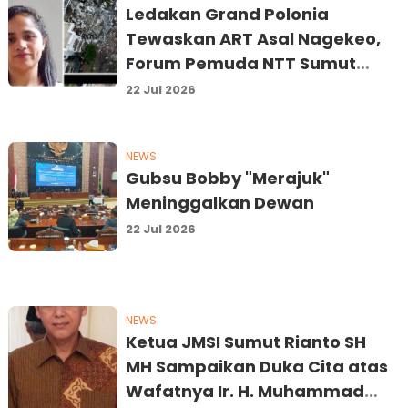
Ledakan Grand Polonia
Tewaskan ART Asal Nagekeo,
Forum Pemuda NTT Sumut
Desak Majikan dan Penyalur
22 Jul 2026
Bertanggung Jawab
NEWS
Gubsu Bobby "Merajuk"
Meninggalkan Dewan
22 Jul 2026
NEWS
Ketua JMSI Sumut Rianto SH
MH Sampaikan Duka Cita atas
Wafatnya Ir. H. Muhammad