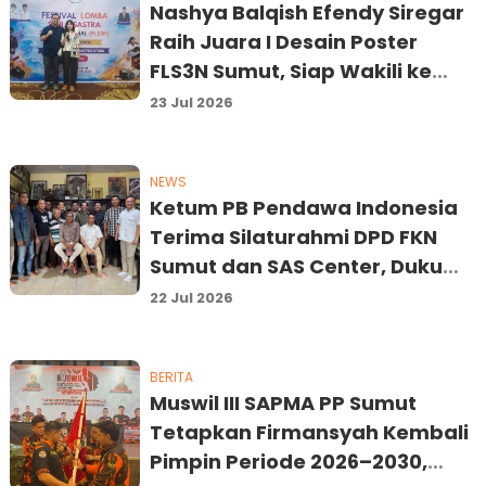
Nashya Balqish Efendy Siregar
Raih Juara I Desain Poster
FLS3N Sumut, Siap Wakili ke
Tingkat Nasional
23 Jul 2026
NEWS
Ketum PB Pendawa Indonesia
Terima Silaturahmi DPD FKN
Sumut dan SAS Center, Dukung
Dua Agenda Akbar di Medan
22 Jul 2026
BERITA
Muswil III SAPMA PP Sumut
Tetapkan Firmansyah Kembali
Pimpin Periode 2026–2030,