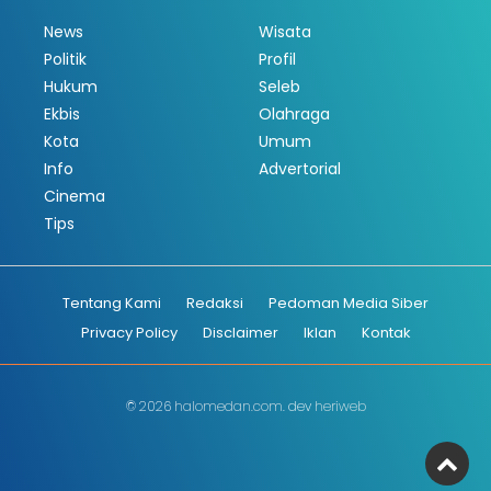
News
Wisata
Politik
Profil
Hukum
Seleb
Ekbis
Olahraga
Kota
Umum
Info
Advertorial
Cinema
Tips
Tentang Kami
Redaksi
Pedoman Media Siber
Privacy Policy
Disclaimer
Iklan
Kontak
© 2026
halomedan.com
. dev
heriweb