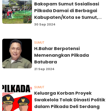
Bakopam Sumut Sosialisasi
Pilkada Damai di Berbagai
Kabupaten/Kota se Sumut,
Ibnu Hajar : Semoga Pilkada
30 Sep 2024
Aman dan Lancar
SUMUT
H.Bahar Berpotensi
Memenangkan Pilkada
Batubara
21 Sep 2024
SUMUT
Keluarga Korban Proyek
Swakelola Tolak Dinasti Politik
dalam Pilkada Deli Serdang