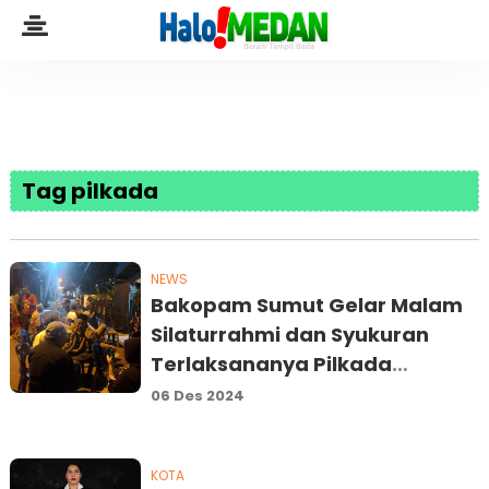
Tag pilkada
NEWS
Bakopam Sumut Gelar Malam
Silaturrahmi dan Syukuran
Terlaksananya Pilkada
Berjalan Aman dan Lancar
06 Des 2024
KOTA