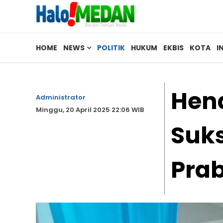
HOME
NEWS
POLITIK
HUKUM
EKBIS
KOTA
I
Hend
Administrator
Minggu, 20 April 2025 22:06 WIB
Suks
Pra