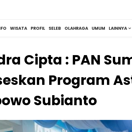
NFO
WISATA
PROFIL
SELEB
OLAHRAGA
UMUM
LAINNYA
ra Cipta : PAN Su
eskan Program Ast
bowo Subianto