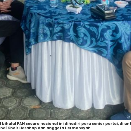
halal PAN secara nasional ini dihadiri para senior partai, di ant
hdi Khoir Harahap dan anggota Hermansyah