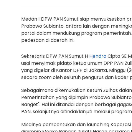
Medan | DPW PAN Sumut siap menyukseskan pro
Prabowo Subianto, antara lain dengan meningk
partai dalam mendukung program pemerintah, d
pedesaan di daerah ini.
Sekretaris DPW PAN Sumut H
Hendra
Cipta SE 
usai menyimak pidato ketua umum DPP PAN Zulkif
yang digelar di Kantor DPP di Jakarta, Minggu (2
secara zoom oleh seluruh pengurus dan kader pa
Sebagaimana dikemukakan Ketum Zulhas dala
Pemerintahan yang dipimpin Prabowo Subianto s
Banget". Hal ini ditandai dengan berbagai gag
PAN, selanjutnya ditindaklanjuti melalui progra
Misalnya pembentukan dan launching Koperasi 
dipimpin Menko Pangan Zulkifli Hasan bersama 