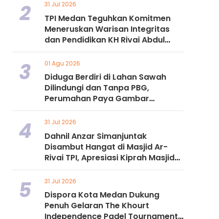
2
31 Jul 2026
TPI Medan Teguhkan Komitmen
Meneruskan Warisan Integritas
dan Pendidikan KH Rivai Abdul
Manap Nasution
3
01 Agu 2026
Diduga Berdiri di Lahan Sawah
Dilindungi dan Tanpa PBG,
Perumahan Paya Gambar
Residence Jadi Sorotan
4
31 Jul 2026
Dahnil Anzar Simanjuntak
Disambut Hangat di Masjid Ar-
Rivai TPI, Apresiasi Kiprah Masjid
Ramah Pemudik di Sumut
5
31 Jul 2026
Dispora Kota Medan Dukung
Penuh Gelaran The Khourt
Independence Padel Tournament