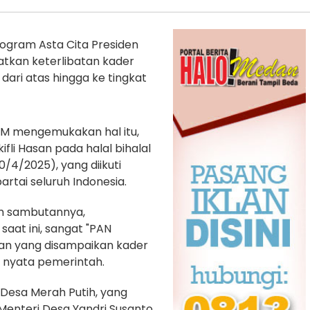
gram Asta Cita Presiden
atkan keterlibatan kader
ari atas hingga ke tingkat
MM mengemukakan hal itu,
li Hasan pada halal bihalal
0/4/2025), yang diikuti
rtai seluruh Indonesia.
m sambutannya,
aat ini, sangat "PAN
asan yang disampaikan kader
m nyata pemerintah.
Desa Merah Putih, yang
Menteri Desa Yandri Susanto,