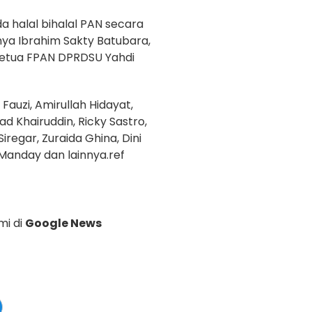
 halal bihalal PAN secara
ranya Ibrahim Sakty Batubara,
 Ketua FPAN DPRDSU Yahdi
Fauzi, Amirullah Hidayat,
ad Khairuddin, Ricky Sastro,
iregar, Zuraida Ghina, Dini
i Manday dan lainnya.ref
mi di
Google News