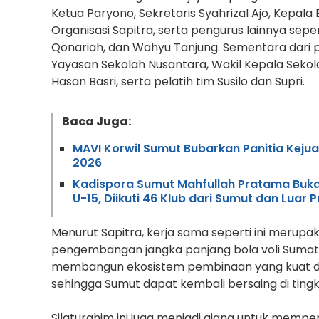
Ketua Paryono, Sekretaris Syahrizal Ajo, Kepal
Organisasi Sapitra, serta pengurus lainnya seper
Qonariah, dan Wahyu Tanjung. Sementara dari p
Yayasan Sekolah Nusantara, Wakil Kepala Sekola
Hasan Basri, serta pelatih tim Susilo dan Supri.
Baca Juga:
MAVI Korwil Sumut Bubarkan Panitia Kejua
2026
Kadispora Sumut Mahfullah Pratama Buka 
U-15, Diikuti 46 Klub dari Sumut dan Luar P
Menurut Sapitra, kerja sama seperti ini merupak
pengembangan jangka panjang bola voli Sumater
membangun ekosistem pembinaan yang kuat di
sehingga Sumut dapat kembali bersaing di tingka
Silaturahim ini juga menjadi ajang untuk mempe