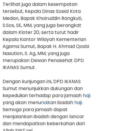
Terlihat juga dalam kesempatan
tersebut, Kepala Dinas Sosial Kota
Medan, Bapak Khoiruddin Rangkuti,
S.Sos, SE, MM, yang juga berangkat
dalam Kloter 20, serta turut hadir
Kepala Kantor Wilayah Kementerian
Agama Sumut, Bapak H. Ahmad Qosbi
Nasution, S. Ag, MM, yang juga
merupakan Dewan Penasehat DPD
IKANAS Sumut.
Dengan kunjungan ini, DPD IKANAS
Sumut menunjukkan dukungan dan
kepedulian terhadap para jamaah
haji
yang akan menu
naik
an ibadah
haji
.
Semoga para jamaah dapat
menjalankan ibadah dengan lancar
dan mendapatkan keberkahan dari
Allah SWT.rel