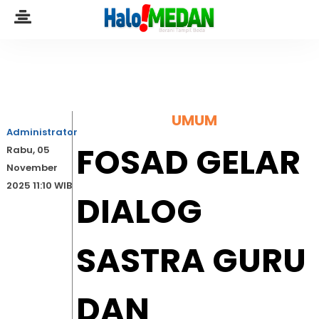
UMUM
Administrator
FOSAD GELAR
Rabu, 05
November
2025 11:10 WIB
DIALOG
SASTRA GURU
DAN