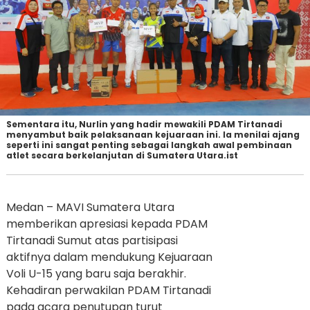
Sementara itu, Nurlin yang hadir mewakili PDAM Tirtanadi
menyambut baik pelaksanaan kejuaraan ini. Ia menilai ajang
seperti ini sangat penting sebagai langkah awal pembinaan
atlet secara berkelanjutan di Sumatera Utara.ist
Medan – MAVI Sumatera Utara
memberikan apresiasi kepada PDAM
Tirtanadi Sumut atas partisipasi
aktifnya dalam mendukung Kejuaraan
Voli U-15 yang baru saja berakhir.
Kehadiran perwakilan PDAM Tirtanadi
pada acara penutupan turut